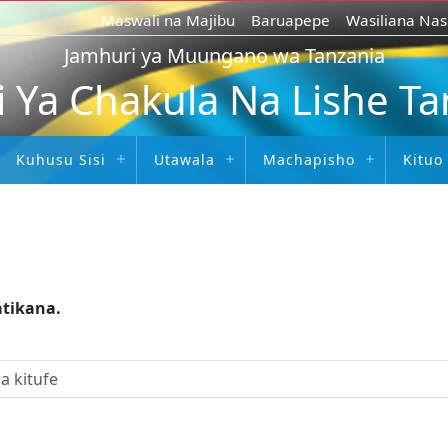
Maswali na Majibu
Baruapepe
Wasiliana Nas
Jamhuri ya Muungano wa Tanzania
i Ya Chakula Na Lishe T
Kuhusu Sisi
Utawala
Machapisho
Kituo
atikana.