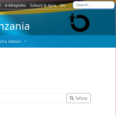
i
e-Mrejesho
Zabuni & Ajira
EN
anzania
 cha Habari
Tafuta