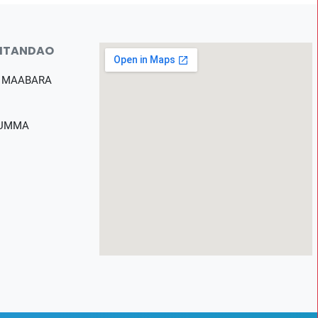
MTANDAO
 MAABARA
 UMMA