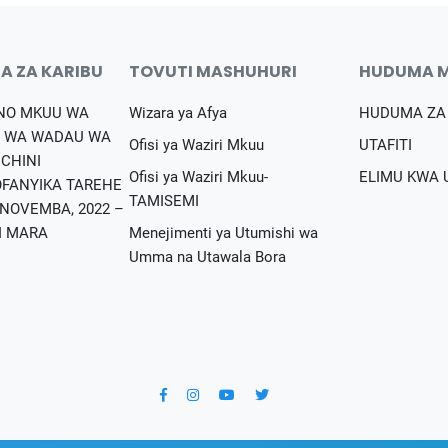
A ZA KARIBU
TOVUTI MASHUHURI
HUDUMA 
NO MKUU WA
Wizara ya Afya
HUDUMA ZA
 WA WADAU WA
Ofisi ya Waziri Mkuu
UTAFITI
NCHINI
Ofisi ya Waziri Mkuu-
ELIMU KWA
FANYIKA TAREHE
TAMISEMI
 NOVEMBA, 2022 –
I MARA
Menejimenti ya Utumishi wa
Umma na Utawala Bora