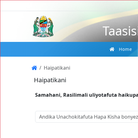
Taasis
Home
Haipatikani
Haipatikani
Samahani, Rasilimali uliyotafuta haikup