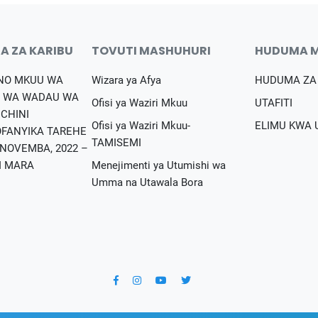
A ZA KARIBU
TOVUTI MASHUHURI
HUDUMA 
NO MKUU WA
Wizara ya Afya
HUDUMA ZA
 WA WADAU WA
Ofisi ya Waziri Mkuu
UTAFITI
NCHINI
Ofisi ya Waziri Mkuu-
ELIMU KWA
FANYIKA TAREHE
TAMISEMI
 NOVEMBA, 2022 –
I MARA
Menejimenti ya Utumishi wa
Umma na Utawala Bora