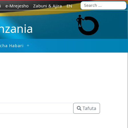
i
e-Mrejesho
Zabuni & Ajira
EN
anzania
 cha Habari
Tafuta