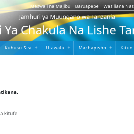
Maswali na Majibu
Baruapepe
Wasiliana Nas
Jamhuri ya Muungano wa Tanzania
i Ya Chakula Na Lishe T
Kuhusu Sisi
Utawala
Machapisho
Kituo
atikana.