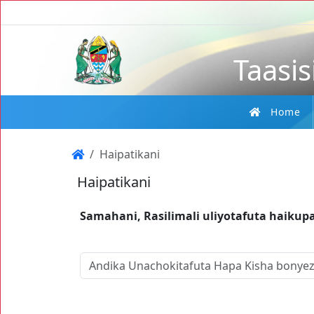
Taasis
Home
Haipatikani
Haipatikani
Samahani, Rasilimali uliyotafuta haikup