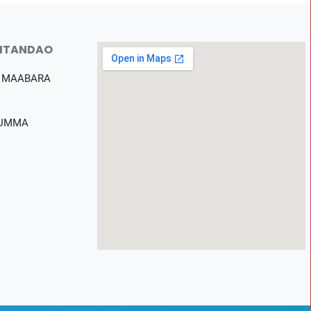
MTANDAO
 MAABARA
 UMMA