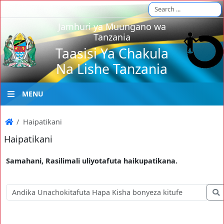
Jamhuri ya Muungano wa
Tanzania
Taasisi Ya Chakula
Na Lishe Tanzania
MENU
Haipatikani
Haipatikani
Samahani, Rasilimali uliyotafuta haikupatikana.