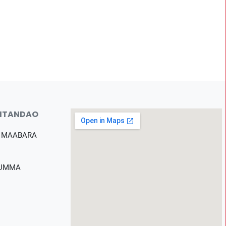
MTANDAO
 MAABARA
 UMMA