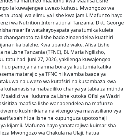
meendesha mafunzo maalumu kwa Maafisa Lishe
 lengo la kuwajengea uwezo kuhusu Mwongozo wa
esha utoaji wa elimu ya lishe kwa jamii. Mafunzo hayo
nzi wa Nutrition International Tanzania, Dkt. George
kisha maarifa watakayoyapata yanatumika kuleta
wa changamoto za lishe bado zinaendelea kuathiri
jana rika balehe. Kwa upande wake, Afisa Lishe
 na Lishe Tanzania (TFNC), Bi. Maria Ngilisho,
tatu hadi Juni 27, 2026, yakilenga kuwajengea
 huo pamoja na namna bora ya kuutumia katika
mesema matarajio ya TFNC ni kwamba baada ya
i atakuwa na uwezo wa kutafsiri na kusambaza kwa
na kuhamasisha mabadiliko chanya ya tabia za mtinda
 Msaidizi wa Huduma za Lishe kutoka Ofisi ya Waziri
sisitiza maafisa lishe wanaoendelea na mafunzo
kiwemo kushirikiana na vitengo vya mawasiliano vya
taarifa sahihi za lishe na kupunguza upotoshaji
a kijamii. Mafunzo hayo yanatarajiwa kuimarisha
eleza Mwongozo wa Chakula na Ulaji, hatua