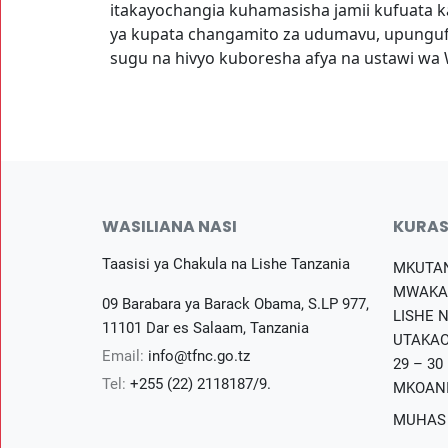
itakayochangia kuhamasisha jamii kufuata ka
ya kupata changamito za udumavu, upungufu 
sugu na hivyo kuboresha afya na ustawi wa
WASILIANA NASI
KURAS
Taasisi ya Chakula na Lishe Tanzania
MKUTA
MWAKA
09 Barabara ya Barack Obama, S.LP 977,
LISHE 
11101 Dar es Salaam, Tanzania
UTAKAO
Email:
info@tfnc.go.tz
29 – 30
Tel:
+255 (22) 2118187/9.
MKOAN
MUHAS