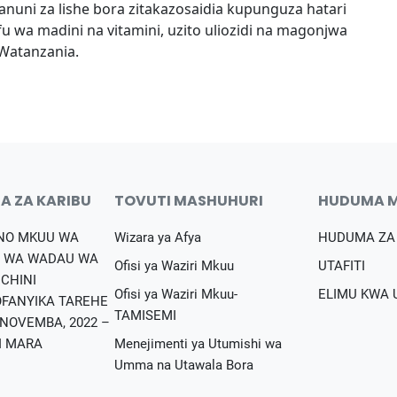
nuni za lishe bora zitakazosaidia kupunguza hatari
wa madini na vitamini, uzito uliozidi na magonjwa
 Watanzania.
A ZA KARIBU
TOVUTI MASHUHURI
HUDUMA 
NO MKUU WA
Wizara ya Afya
HUDUMA ZA
 WA WADAU WA
Ofisi ya Waziri Mkuu
UTAFITI
NCHINI
Ofisi ya Waziri Mkuu-
ELIMU KWA
FANYIKA TAREHE
TAMISEMI
 NOVEMBA, 2022 –
I MARA
Menejimenti ya Utumishi wa
Umma na Utawala Bora