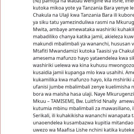
(NI) pamoja na wadau wengine wa lishe, i
kutoka mikoa yote ya Tanzania Bara yenye
Chakula na Ulaji kwa Tanzania Bara ili kubor
ya siku tatu yamezinduliwa rasmi na Mkuruge
Mwita, ambaye amewataka washiriki kuhaki
mabadiliko chanya katika jamii, akieleza ku
makundi mbalimbali ya wananchi, hususan vi
Mtafiti Mwandamizi kutoka Taasisi ya Chakula
amesema mafunzo hayo yataendelea kwa siku 
washiriki uelewa wa kina kuhusu mwongozo
kusaidia jamii kupanga mlo kwa usahihi. A
kukamilika kwa mafunzo hayo, kila mshirik
ufanisi jumbe mbalimbali zenye kuelimisha 
bora wa maisha hasa ulaji. Naye Mkurugenzi
Mkuu – TAMISEMI, Bw. Luitfrid Nnally amewa
kutumia mbinu mbalimbali za mawasiliano, i
Serikali, ili kuhakikisha wananchi wanapata 
unaoendelea kusambazwa kupitia mitandao y
uwezo wa Maafisa Lishe nchini katika kutek