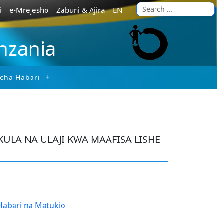
i
e-Mrejesho
Zabuni & Ajira
EN
anzania
 cha Habari
ULA NA ULAJI KWA MAAFISA LISHE
Habari na Matukio