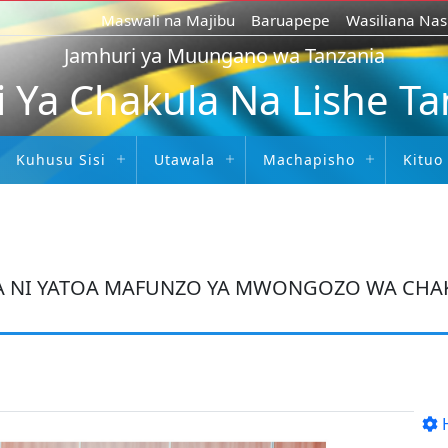
Maswali na Majibu
Baruapepe
Wasiliana Nas
Jamhuri ya Muungano wa Tanzania
i Ya Chakula Na Lishe T
Kuhusu Sisi
Utawala
Machapisho
Kituo
LA NI YATOA MAFUNZO YA MWONGOZO WA CHAK