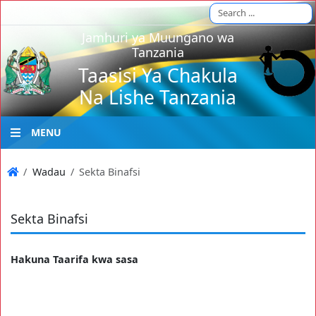
Jamhuri ya Muungano wa
Tanzania
Taasisi Ya Chakula
Na Lishe Tanzania
MENU
Wadau
Sekta Binafsi
Sekta Binafsi
Hakuna Taarifa kwa sasa