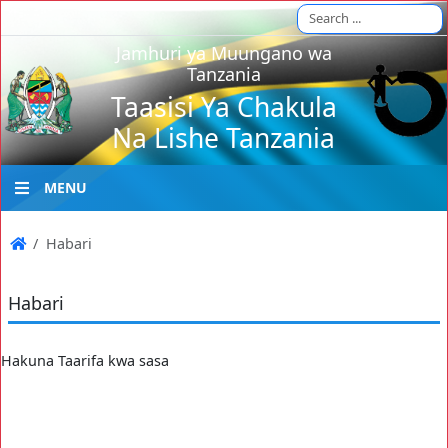
Jamhuri ya Muungano wa
Tanzania
Taasisi Ya Chakula
Na Lishe Tanzania
MENU
Habari
Habari
Hakuna Taarifa kwa sasa